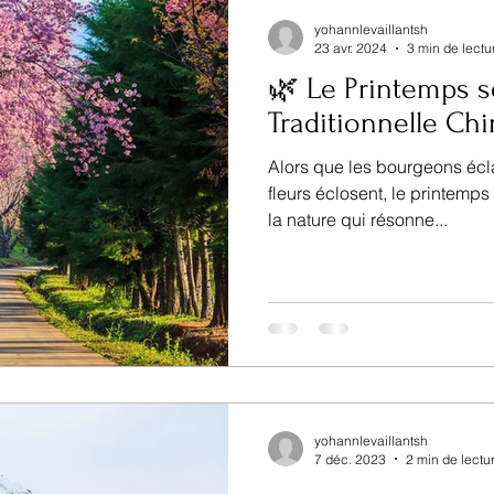
yohannlevaillantsh
23 avr. 2024
3 min de lectu
🌿 Le Printemps s
Traditionnelle Ch
Alors que les bourgeons écla
fleurs éclosent, le printem
la nature qui résonne...
yohannlevaillantsh
7 déc. 2023
2 min de lectu