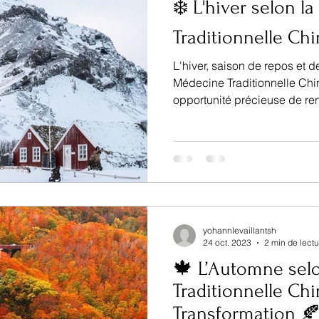
❄️ L'hiver selon l
Traditionnelle Ch
L'hiver, saison de repos et d
Médecine Traditionnelle Chin
opportunité précieuse de renf
yohannlevaillantsh
24 oct. 2023
2 min de lectu
🍁 L’Automne sel
Traditionnelle Chi
Transformation 