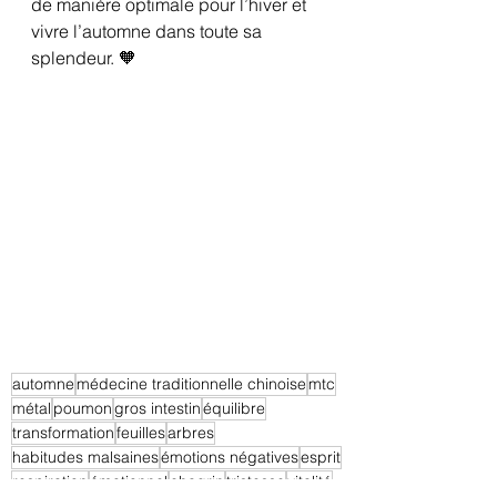
de manière optimale pour l’hiver et 
vivre l’automne dans toute sa 
splendeur. 🧡
automne
médecine traditionnelle chinoise
mtc
métal
poumon
gros intestin
équilibre
transformation
feuilles
arbres
habitudes malsaines
émotions négatives
esprit
respiration
émotionnel
chagrin
tristesse
vitalité